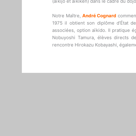
(aïkijo et aïkiken) dans le cadre du dojo
Notre Maître,
André Cognard
commence 
1975 il obtient son diplôme d’État de
associées, option aïkido. Il pratique
Nobuyoshi Tamura, élèves directs de
rencontre Hirokazu Kobayashi, égaleme