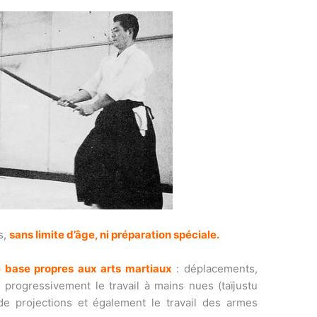
s,
sans limite d’âge, ni préparation spéciale.
 base propres aux arts martiaux
: déplacements,
e progressivement le travail à mains nues (taïjustu
 de projections et également le travail des armes