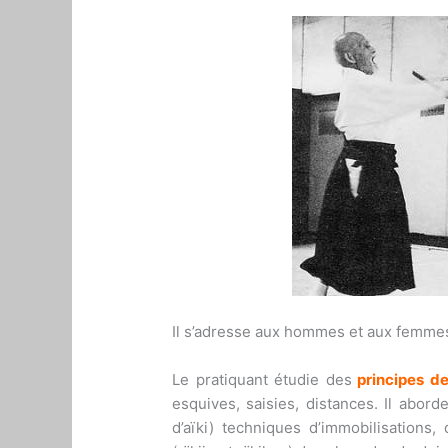
Il s’adresse aux hommes et aux femme
Le pratiquant étudie des
principes de
esquives, saisies, distances. Il abord
d’aïki) techniques d’immobilisations,